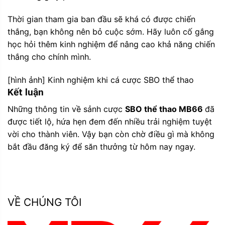
Thời gian tham gia ban đầu sẽ khá có được chiến
thắng, bạn không nên bỏ cuộc sớm. Hãy luôn cố gắng
học hỏi thêm kinh nghiệm để nâng cao khả năng chiến
thắng cho chính mình.
[hình ảnh] Kinh nghiệm khi cá cược SBO thể thao
Kết luận
Những thông tin về sảnh cược
SBO thể thao MB66
đã
được tiết lộ, hứa hẹn đem đến nhiều trải nghiệm tuyệt
vời cho thành viên. Vậy bạn còn chờ điều gì mà không
bắt đầu đăng ký để săn thưởng từ hôm nay ngay.
VỀ CHÚNG TÔI