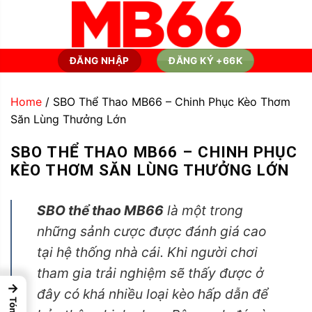
Skip
to
content
ĐĂNG NHẬP
ĐĂNG KÝ +66K
Home
/
SBO Thể Thao MB66 – Chinh Phục Kèo Thơm
Săn Lùng Thưởng Lớn
SBO THỂ THAO MB66 – CHINH PHỤC
KÈO THƠM SĂN LÙNG THƯỞNG LỚN
SBO thể thao MB66
là một trong
những sảnh cược được đánh giá cao
tại hệ thống nhà cái. Khi người chơi
tham gia trải nghiệm sẽ thấy được ở
→
đây có khá nhiều loại kèo hấp dẫn để