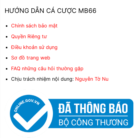
HƯỚNG DẪN CÁ CƯỢC MB66
Chính sách bảo mật
Quyền Riêng tư
Điều khoản sử dụng
Sơ đồ trang web
FAQ những câu hỏi thường gặp
Chịu trách nhiệm nội dung:
Nguyễn Tờ Nu