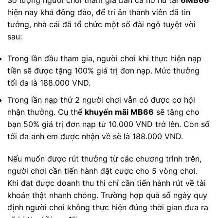
hiện nay khá đông đảo, để tri ân thành viên đã tin
tưởng, nhà cái đã tổ chức một số đãi ngộ tuyệt vời
sau:
Trong lần đầu tham gia, người chơi khi thực hiện nạp
tiền sẽ được tặng 100% giá trị đơn nạp. Mức thưởng
tối đa là 188.000 VND.
Trong lần nạp thứ 2 người chơi vẫn có được cơ hội
nhận thưởng. Cụ thể
khuyến mãi MB66
sẽ tặng cho
bạn 50% giá trị đơn nạp từ 10.000 VND trở lên. Con số
tối đa anh em được nhận về sẽ là 188.000 VND.
Nếu muốn được rút thưởng từ các chương trình trên,
người chơi cần tiến hành đặt cược cho 5 vòng chơi.
Khi đạt được doanh thu thì chỉ cần tiến hành rút về tài
khoản thật nhanh chóng. Trường hợp quá số ngày quy
định người chơi không thực hiện đúng thời gian đưa ra