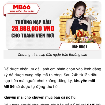
Chương trình nạp đầu ngập tràn thưởng cao
Để được nhận ưu đãi, anh em nhấn chọn vào lệnh đăng
ký để được cung cấp mã thưởng. Sau 24h từ lần đầu
nạp tiền mà người chơi không đăng ký,
khuyến mãi
MB66
sẽ được tự động thu hồi.
Khuyến mãi cho chuyên mục bắn cá nổ hũ
Số lượng người chơi tham gia bắn cá nổ hũ tại
6MB66