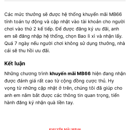
Các mức thưởng sẽ được hệ thống khuyến mãi MB66
tính toán tự động và cập nhật vào tài khoản cho người
chơi vào thứ 2 kế tiếp. Để được đăng ký ưu đãi, anh
em sẽ đăng nhập hệ thống, chọn Bao lì xì và nhận lấy.
Quá 7 ngày nếu người chơi không sử dụng thưởng, nhà
cái sẽ thu hồi ưu đãi.
Kết luận
Những chương trình
khuyến mãi MB66
hiện đang nhận
được đánh giá rất cao từ cộng đồng cược thủ. Hy
vọng từ những cập nhật ở trên, chúng tôi đã giúp cho
anh em nắm bắt được các thông tin quan trọng, tiến
hành đăng ký nhận quà liền tay.
KHUYẾN MÃI MB66