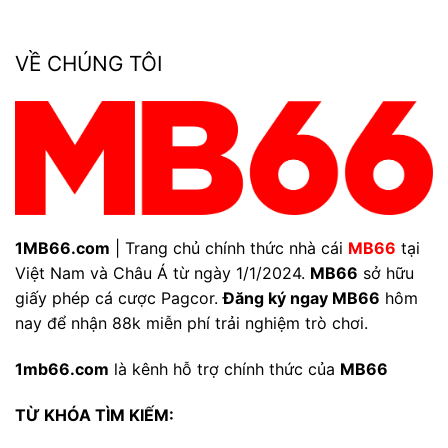
VỀ CHÚNG TÔI
1MB66.com
| Trang chủ chính thức nhà cái
MB66
tại
Việt Nam và Châu Á từ ngày 1/1/2024.
MB66
sở hữu
giấy phép cá cược Pagcor.
Đăng ký ngay MB66
hôm
nay để nhận 88k miễn phí trải nghiệm trò chơi.
1mb66.com
là kênh hỗ trợ chính thức của
MB66
TỪ KHÓA TÌM KIẾM: