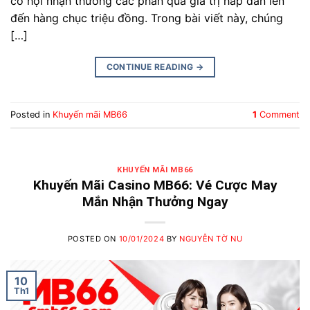
cơ hội nhận thưởng các phần quà giá trị hấp dẫn lên
đến hàng chục triệu đồng. Trong bài viết này, chúng
[…]
CONTINUE READING
→
Posted in
Khuyến mãi MB66
1
Comment
KHUYẾN MÃI MB66
Khuyến Mãi Casino MB66: Vé Cược May
Mắn Nhận Thưởng Ngay
POSTED ON
10/01/2024
BY
NGUYỄN TỜ NU
10
Th1