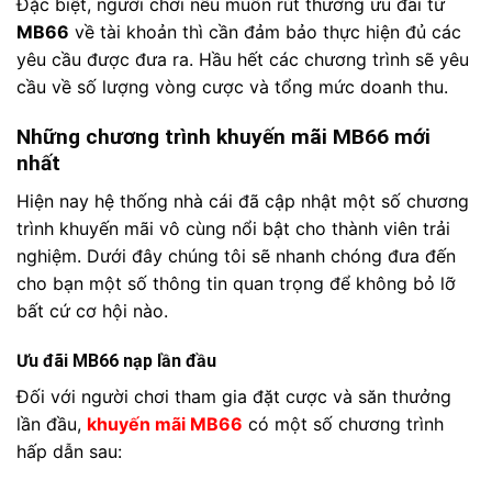
Đặc biệt, người chơi nếu muốn rút thưởng ưu đãi từ
MB66
về tài khoản thì cần đảm bảo thực hiện đủ các
yêu cầu được đưa ra. Hầu hết các chương trình sẽ yêu
cầu về số lượng vòng cược và tổng mức doanh thu.
Những chương trình khuyến mãi MB66 mới
nhất
Hiện nay hệ thống nhà cái đã cập nhật một số chương
trình khuyến mãi vô cùng nổi bật cho thành viên trải
nghiệm. Dưới đây chúng tôi sẽ nhanh chóng đưa đến
cho bạn một số thông tin quan trọng để không bỏ lỡ
bất cứ cơ hội nào.
Ưu đãi MB66 nạp lần đầu
Đối với người chơi tham gia đặt cược và săn thưởng
lần đầu,
khuyến mãi MB66
có một số chương trình
hấp dẫn sau: