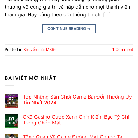
thưởng vô cùng giá trị và hấp dẫn cho mọi thành viên
tham gia. Hãy cùng theo dõi thông tin chi […]
CONTINUE READING
→
Posted in
Khuyến mãi MB66
1
Comment
BÀI VIẾT MỚI NHẤT
Top Những Sân Chơi Game Bài Đổi Thưởng Uy
02
Tín Nhất 2024
Th6
OK9 Casino Cược Xanh Chín Kiếm Bạc Tỷ Chỉ
01
Trong Chớp Mắt
Th6
Tổng Quan Về Game Đường Mạt Chược Tại