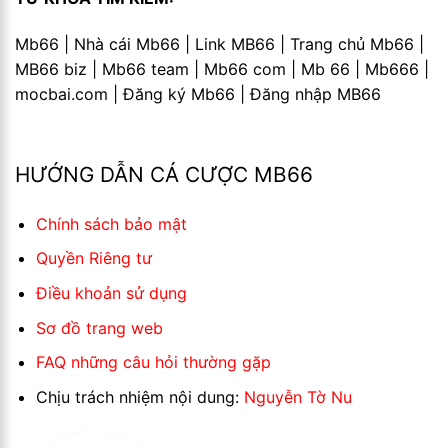
Mb66 | Nhà cái Mb66 | Link MB66 | Trang chủ Mb66 |
MB66 biz | Mb66 team | Mb66 com | Mb 66 | Mb666 |
mocbai.com | Đăng ký Mb66 | Đăng nhập MB66
HƯỚNG DẪN CÁ CƯỢC MB66
Chính sách bảo mật
Quyền Riêng tư
Điều khoản sử dụng
Sơ đồ trang web
FAQ những câu hỏi thường gặp
Chịu trách nhiệm nội dung:
Nguyễn Tờ Nu