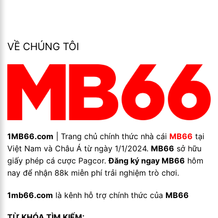
VỀ CHÚNG TÔI
1MB66.com
| Trang chủ chính thức nhà cái
MB66
tại
Việt Nam và Châu Á từ ngày 1/1/2024.
MB66
sở hữu
giấy phép cá cược Pagcor.
Đăng ký ngay MB66
hôm
nay để nhận 88k miễn phí trải nghiệm trò chơi.
1mb66.com
là kênh hỗ trợ chính thức của
MB66
TỪ KHÓA TÌM KIẾM: