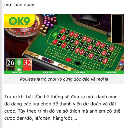
một bàn quay.
Roulette là trò chơi vô cùng độc đáo và mới lạ
Trước khi bắt đầu hệ thống sẽ đưa ra một danh mục
đa dạng các lựa chọn để thành viên dự đoán và đặt
cược. Tùy theo trình độ và sở thích mà anh em có thể
cược đen/đỏ, lẻ/chẵn, hàng/cột,…