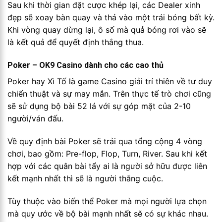
Sau khi thời gian đặt cược khép lại, các Dealer xinh
đẹp sẽ xoay bàn quay và thả vào một trái bóng bất kỳ.
Khi vòng quay dừng lại, ô số mà quả bóng rơi vào sẽ
là kết quả để quyết định thắng thua.
Poker – OK9 Casino dành cho các cao thủ
Poker hay Xì Tố là game Casino giải trí thiên về tư duy
chiến thuật và sự may mắn. Trên thực tế trò chơi cũng
sẽ sử dụng bộ bài 52 lá với sự góp mặt của 2-10
người/ván đấu.
Về quy định bài Poker sẽ trải qua tổng cộng 4 vòng
chơi, bao gồm: Pre-flop, Flop, Turn, River. Sau khi kết
hợp với các quân bài tẩy ai là người sở hữu được liên
kết mạnh nhất thì sẽ là người thắng cuộc.
Tùy thuộc vào biến thể Poker mà mọi người lựa chọn
mà quy ước về bộ bài mạnh nhất sẽ có sự khác nhau.