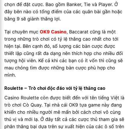
chọn để đặt cược. Bao gồm Banker, Tie và Player. Ở
đây bên nào có tổng điểm của các quân bài gần hoặc
bằng 9 sẽ giành thắng lợi.
Tại chuyên mục
OK9 Casino
, Baccarat cũng là một
trong những trò chơi có tỷ lệ thắng cao nhất cho tới
hiện tại. Bên cạnh đó, số lượng các bàn cược được
thiết lập cũng rất đa dạng nên thích hợp cho nhiều đối
tượng hội viên. Kể cả khi các bạn có ít vốn thì cũng sẽ
mau chóng tìm được những bàn cược phù hợp cho
mình.
Roulette – Trò chơi độc đáo với tỷ lệ thắng cao
Casino Roulette còn được biết đến với tên tiếng Việt là
trò chơi Cò Quay. Tại nhà cái OK9 tựa game này đang
khiến cho nhiều người mê mẩn bởi cách chơi vô cùng
thú vị và mới lạ. Ở đây tất cả các cược thủ tham gia sẽ
phân thắng bại dựa trên sự xuất hiện của các ô số trên