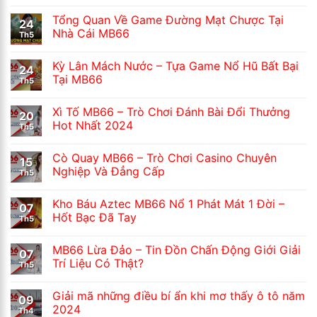
Tổng Quan Về Game Đường Mạt Chược Tại
24
Nhà Cái MB66
Th5
Kỳ Lân Mách Nước – Tựa Game Nổ Hũ Bất Bại
24
Tại MB66
Th5
Xì Tố MB66 – Trò Chơi Đánh Bài Đổi Thưởng
20
Hot Nhất 2024
Th5
Cò Quay MB66 – Trò Chơi Casino Chuyên
15
Nghiệp Và Đẳng Cấp
Th5
Kho Báu Aztec MB66 Nổ 1 Phát Mát 1 Đời –
07
Hốt Bạc Đã Tay
Th5
MB66 Lừa Đảo – Tin Đồn Chấn Động Giới Giải
07
Trí Liệu Có Thật?
Th5
Giải mã những điều bí ẩn khi mơ thấy ô tô năm
09
2024
Th4