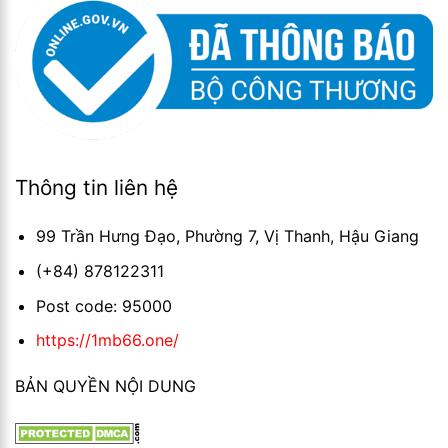
Thông tin liên hệ
99 Trần Hưng Đạo, Phường 7, Vị Thanh, Hậu Giang
(+84) 878122311
Post code: 95000
https://1mb66.one/
BẢN QUYỀN NỘI DUNG