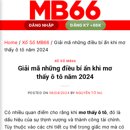
Skip
to
content
ĐĂNG NHẬP
ĐĂNG KÝ +66K
Home
/
Xổ Số MB66
/
Giải mã những điều bí ẩn khi mơ
thấy ô tô năm 2024
XỔ SỐ MB66
Giải mã những điều bí ẩn khi mơ
thấy ô tô năm 2024
POSTED ON
09/04/2024
BY
NGUYỄN TỜ NU
Có nhiều quan điểm cho rằng khi
mơ thấy ô tô
, đó là
dấu hiệu của sự thịnh vượng và thành công tài chính.
Tùy thuộc vào các chi tiết cụ thể trong giấc mơ mà có