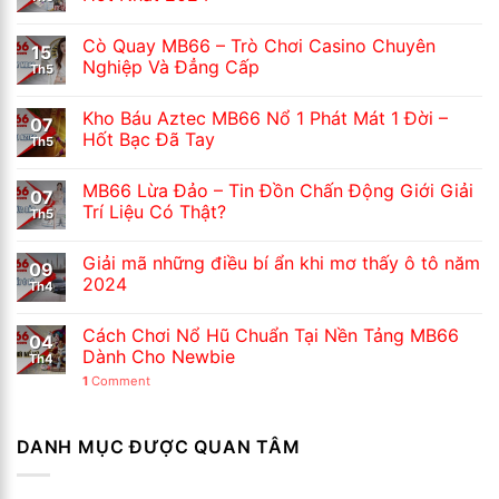
Cò Quay MB66 – Trò Chơi Casino Chuyên
15
Nghiệp Và Đẳng Cấp
Th5
Kho Báu Aztec MB66 Nổ 1 Phát Mát 1 Đời –
07
Hốt Bạc Đã Tay
Th5
MB66 Lừa Đảo – Tin Đồn Chấn Động Giới Giải
07
Trí Liệu Có Thật?
Th5
Giải mã những điều bí ẩn khi mơ thấy ô tô năm
09
2024
Th4
Cách Chơi Nổ Hũ Chuẩn Tại Nền Tảng MB66
04
Dành Cho Newbie
Th4
1
Comment
DANH MỤC ĐƯỢC QUAN TÂM