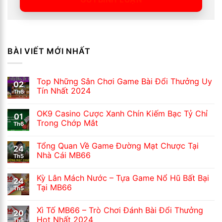
BÀI VIẾT MỚI NHẤT
Top Những Sân Chơi Game Bài Đổi Thưởng Uy
02
Tín Nhất 2024
Th6
OK9 Casino Cược Xanh Chín Kiếm Bạc Tỷ Chỉ
01
Trong Chớp Mắt
Th6
Tổng Quan Về Game Đường Mạt Chược Tại
24
Nhà Cái MB66
Th5
Kỳ Lân Mách Nước – Tựa Game Nổ Hũ Bất Bại
24
Tại MB66
Th5
Xì Tố MB66 – Trò Chơi Đánh Bài Đổi Thưởng
20
Hot Nhất 2024
Th5